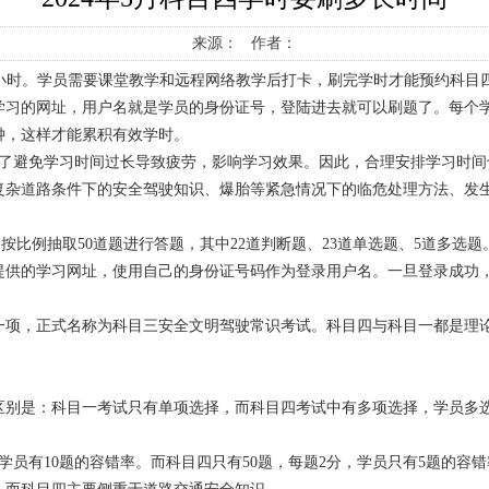
来源： 作者：
10个小时。学员需要课堂教学和远程网络教学后打卡，刷完学时才能预约科目
学习的网址，用户名就是学员的身份证号，登陆进去就可以刷题了。每个学
钟，这样才能累积有效学时。
为了避免学习时间过长导致疲劳，影响学习效果。因此，合理安排学习时间
复杂道路条件下的安全驾驶知识、爆胎等紧急情况下的临危处理方法、发
)中按比例抽取50道题进行答题，其中22道判断题、23道单选题、5道多选
上提供的学习网址，使用自己的身份证号码作为登录用户名。一旦登录成功
项，正式名称为科目三安全文明驾驶常识考试。科目四与科目一都是理论考
区别是：科目一考试只有单项选择，而科目四考试中有多项选择，学员多
学员有10题的容错率。而科目四只有50题，每题2分，学员只有5题的容错