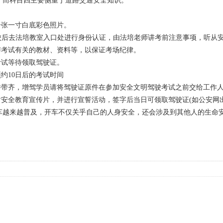
，而科目四主要侧重于道路交通安全知识。
一张一寸白底彩色照片。
校，到校后去法培教室入口处进行身份认证，由法培老师讲考前注意事项，听
与考试有关的教材、资料等，以保证考场纪律。
考试等待领取驾驶证。
约10日后的考试时间
并带齐，增驾学员请将驾驶证原件在参加安全文明驾驶考试之前交给工作
时安全教育宣传片，并进行宣誓活动，签字后当日可领取驾驶证(如公安网
车越来越普及，开车不仅关乎自己的人身安全，还会涉及到其他人的生命