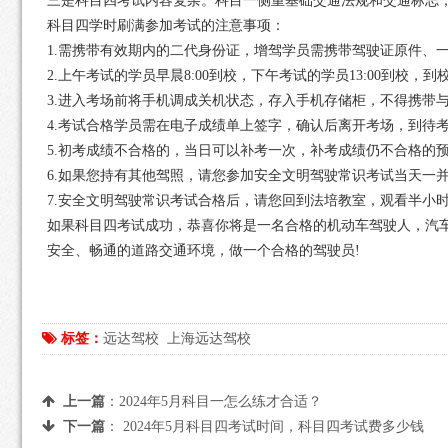
三是科目四考试内容复杂。科目一侧重基础交通法规和交通标志
科目四学时刷满参加考试的注意事项：
1.需携带有效期内的二代身份证，增驾学员需携带驾驶证原件、
2.上午考试的学员早晨8:00到校，下午考试的学员13:00到
3.进入考场前将手机调成关机状态，存入手机存储柜，不得携带
4.考试合格学员需在电子成绩单上签字，确认后离开考场，到待
5.初考成绩不合格的，当日可以补考一次，补考成绩仍不合格的预
6.如果您持有其他驾照，请您参加安全文明驾驶常识考试当天一
7.安全文明驾驶常识考试合格后，请您回到法培教室，观看半小
如果科目四考试成功，恭喜你将是一名合格的机动车驾驶人，汽
安全、畅通的道路交通环境，做一个合格的驾驶员!
标签：
远达驾校
上海远达驾校
上一篇
：
2024年5月科目一怎么练才合适？
下一篇
：
2024年5月科目四考试时间，科目四考试费多少钱