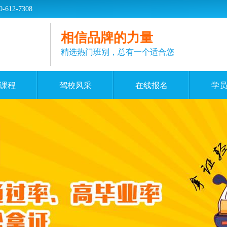
2-7308
相信品牌的力量
精选热门班别，总有一个适合您
课程
驾校风采
在线报名
学